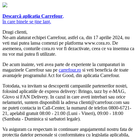
Descarcă aplicația Carrefour
,
în care binele se ține lanț.
Dragi clienti,
Ne-am alaturat echipei Carrefour, astfel ca, din 17 aprilie 2024, nu
veti mai putea lansa comenzi pe platforma www.cora.ro. De
asemenea, conturile cora.ro vor fi dezactivate, ceea ce va insemna ca
nu vor mai putea fi utilizate.
De acum inainte, veti avea parte de experiente la cumparaturi in
magazinele Carrefour sau pe
carrefour.ro
si veti beneficia de toate
avantajele programului Act for Good, din aplicatia Carrefour.
Totodata, va invitam sa descoperiti campaniile partenerilor nostri,
folosind aplicatiile de express delivery: Bringo, tazz by e-MAG,
Glovo si FAN Delivery. In cazul in care aveti intrebari sau orice
nelamuriri, suntem disponibili la adresa
clienti@carrefour.com
sau
ne puteti contacta in Call-Center, la numarul de telefon 0800-6721-
21, apelabil gratuit 08:00 - 21:00 (Luni - Vineri), 09:00 - 18:00
(Sambata - Duminica si sarbatori legale).
Va asiguram ca respectam in continuare angajamentul nostru fata de
protectia datelor personale si conformitatea cu legislatia aplicabila,