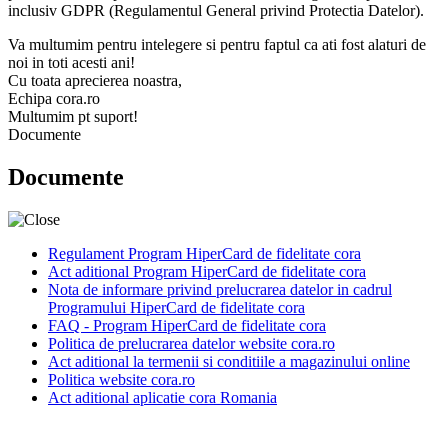
inclusiv GDPR (Regulamentul General privind Protectia Datelor).
Va multumim pentru intelegere si pentru faptul ca ati fost alaturi de
noi in toti acesti ani!
Cu toata aprecierea noastra,
Echipa cora.ro
Multumim pt suport!
Documente
Documente
Regulament Program HiperCard de fidelitate cora
Act aditional Program HiperCard de fidelitate cora
Nota de informare privind prelucrarea datelor in cadrul
Programului HiperCard de fidelitate cora
FAQ - Program HiperCard de fidelitate cora
Politica de prelucrarea datelor website cora.ro
Act aditional la termenii si conditiile a magazinului online
Politica website cora.ro
Act aditional aplicatie cora Romania