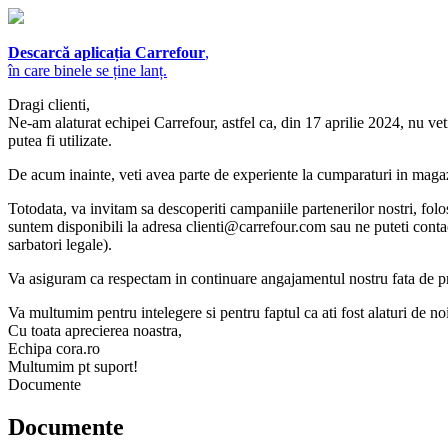
Descarcă aplicația Carrefour
,
în care binele se ține lanț.
Dragi clienti,
Ne-am alaturat echipei Carrefour, astfel ca, din 17 aprilie 2024, nu 
putea fi utilizate.
De acum inainte, veti avea parte de experiente la cumparaturi in mag
Totodata, va invitam sa descoperiti campaniile partenerilor nostri, fol
suntem disponibili la adresa
clienti@carrefour.com
sau ne puteti conta
sarbatori legale).
Va asiguram ca respectam in continuare angajamentul nostru fata de pr
Va multumim pentru intelegere si pentru faptul ca ati fost alaturi de noi 
Cu toata aprecierea noastra,
Echipa cora.ro
Multumim pt suport!
Documente
Documente