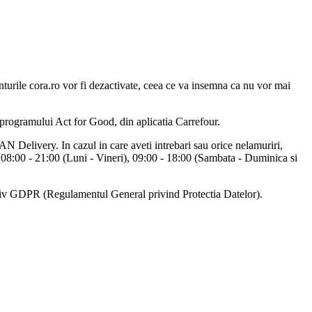
turile cora.ro vor fi dezactivate, ceea ce va insemna ca nu vor mai
e programului Act for Good, din aplicatia Carrefour.
N Delivery. In cazul in care aveti intrebari sau orice nelamuriri,
t 08:00 - 21:00 (Luni - Vineri), 09:00 - 18:00 (Sambata - Duminica si
lusiv GDPR (Regulamentul General privind Protectia Datelor).