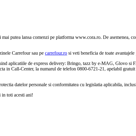
veti mai putea lansa comenzi pe platforma www.cora.ro. De asemenea, con
azinele Carrefour sau pe
carrefour.ro
si veti beneficia de toate avantajel
osind aplicatiile de express delivery: Bringo, tazz by e-MAG, Glovo si FA
cta in Call-Center, la numarul de telefon 0800-6721-21, apelabil gratui
otectia datelor personale si conformitatea cu legislatia aplicabila, inc
in toti acesti ani!