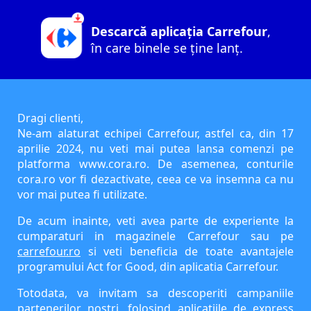
Descarcă aplicația Carrefour
,
în care binele se ține lanț.
Dragi clienti,
Ne-am alaturat echipei Carrefour, astfel ca, din 17
aprilie 2024, nu veti mai putea lansa comenzi pe
platforma www.cora.ro. De asemenea, conturile
cora.ro vor fi dezactivate, ceea ce va insemna ca nu
vor mai putea fi utilizate.
De acum inainte, veti avea parte de experiente la
cumparaturi in magazinele Carrefour sau pe
carrefour.ro
si veti beneficia de toate avantajele
programului Act for Good, din aplicatia Carrefour.
Totodata, va invitam sa descoperiti campaniile
partenerilor nostri, folosind aplicatiile de express